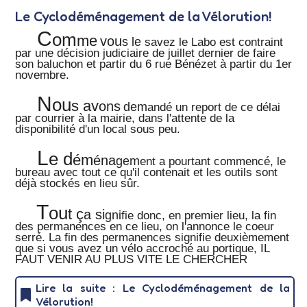
Le Cyclodéménagement de la Vélorution!
C
om
me
vou
s le
savez le Labo est contraint
par une décision judiciaire de juillet dernier de faire
son baluchon et partir du 6 rue Bénézet à partir du 1er
novembre.
N
ou
s av
ons
dem
andé un report de ce délai
par courrier à la mairie, dans l'attente de la
disponibilité d'un local sous peu.
L
e d
ém
éna
gem
ent a pourtant commencé, le
bureau avec tout ce qu'il contenait et les outils sont
déjà stockés en lieu sûr.
T
o
u
t ç
a si
gni
fie donc, en premier lieu, la fin
des permanences en ce lieu, on l'annonce le coeur
serré. La fin des permanences signifie deuxièmement
que si vous avez un vélo accroché au portique, IL
FAUT VENIR AU PLUS VITE LE CHERCHER
Lire la suite : Le Cyclodéménagement de la
Vélorution!