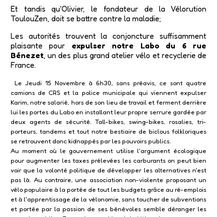
Et tandis qu'Olivier, le fondateur de la Vélorution
ToulouZen, doit se battre contre la maladie;
Les autorités trouvent la conjoncture suffisamment
plaisante pour
expulser notre Labo du 6 rue
Bénezet
, un des plus grand atelier vélo et recyclerie de
France.
Le Jeudi 15 Novembre à 6h30,
sans préavis, ce sont quatre
camions de CRS et la police municipale qui viennent expulser
Karim, notre salarié, hors de son lieu de travail et ferment derrière
lui les portes du Labo en installant leur propre serrure gardée par
deux agents de sécurité. Tall-bikes, swing-bikes, rosalies, tri-
porteurs, tandems et tout notre bestiaire de biclous folkloriques
se retrouvent donc kidnappés par les pouvoirs publics.
Au moment où le gouvernement utilise l'argument écologique
pour augmenter les taxes prélevées les carburants on peut bien
voir que la volonté politique de développer les alternatives n'est
pas là. Au contraire, une association non-violente proposant un
vélo populaire à la portée de tout les budgets grâce au ré-emplois
et à l'apprentissage de la vélonomie, sans toucher de subventions
et portée par la passion de ses bénévoles semble déranger les