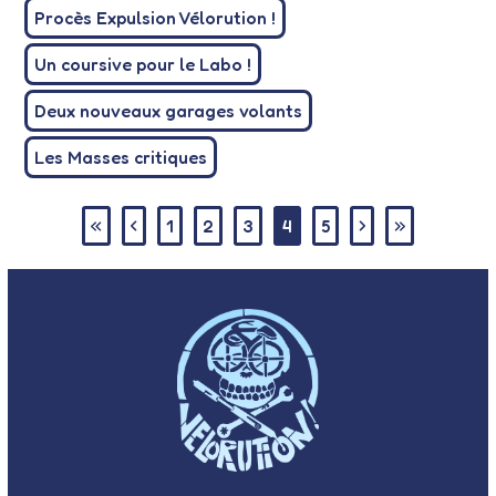
Procès Expulsion Vélorution !
Un coursive pour le Labo !
Deux nouveaux garages volants
Les Masses critiques
1
2
3
4
5