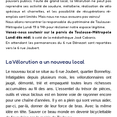
pouvoirs publics. Faute de grand local, la Vélorution ne peut pas
reprendre ses activité de soudure, métallerie, réalisation de vélo
spéciaux et charrettes, et les possibilité de récupérations ré-
emplois sont limités. Mais nous ne nous avouons pas vaincu!
Nous allons rencontrer la responsable du patrimoine de Toulouse-
Métropole Lundi 19 à 14h pour réclamer notre espace légitime.
Venez-nous soutenir sur le parvis de Toulouse-Métropole
Lundi dès midi
, à coté de la médiathèque José Cabanis.
En attendant les permanences du 6 rue Bénezet sont reportées
vers le 6 rue Joubert.
La Vélorution a un nouveau local
Le nouveau local se situe au 6 rue Joubert, quartier Bonnefoy.
Infatigables depuis plusieurs mois, les vélorutionnaires ont
jaugé, démonté, trié et empaqueté toutes leurs richesses
accumulées au fil des ans. L'essentiel du trésor de pièces,
outils et vieux biclous est en bonne voie de rayonner encore
pour une chaîne d'années. Il y en a plein qui sont venus aider,
par-ci, par-là, donner de leur force de bras. Avec la même
idée en tête. Sauver ce beau monde en devenir bicyclettable